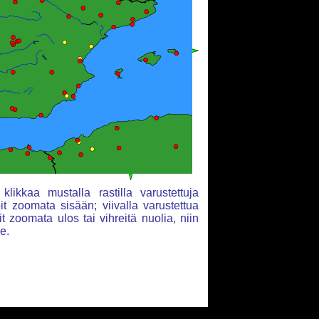
klikkaa mustalla rastilla varustettuja
voit zoomata sisään; viivalla varustettua
it zoomata ulos tai vihreitä nuolia, niin
le.