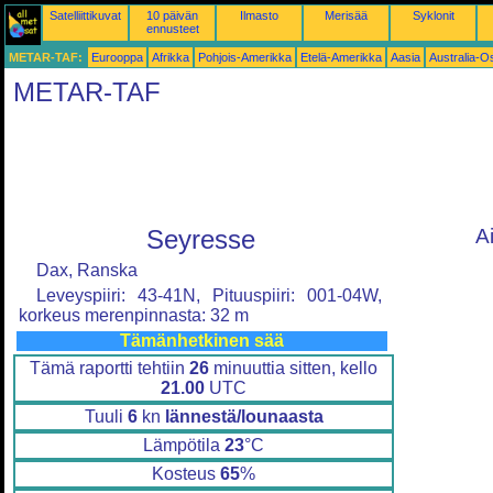
Satelliittikuvat
10 päivän
Ilmasto
Merisää
Syklonit
ennusteet
METAR-TAF:
Eurooppa
Afrikka
Pohjois-Amerikka
Etelä-Amerikka
Aasia
Australia-O
METAR-TAF
Seyresse
A
Dax, Ranska
Leveyspiiri: 43-41N, Pituuspiiri: 001-04W,
korkeus merenpinnasta: 32 m
Tämänhetkinen sää
Tämä raportti tehtiin
26
minuuttia sitten, kello
21.00
UTC
Tuuli
6
kn
lännestä/lounaasta
Lämpötila
23
°C
Kosteus
65
%