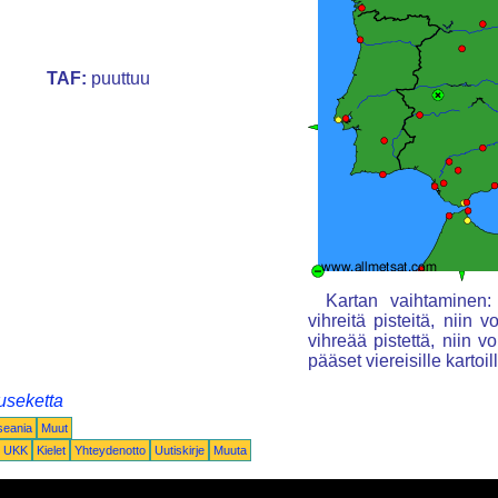
TAF:
puuttuu
Kartan vaihtaminen: 
vihreitä pisteitä, niin 
vihreää pistettä, niin vo
pääset viereisille kartoil
useketta
seania
Muut
UKK
Kielet
Yhteydenotto
Uutiskirje
Muuta