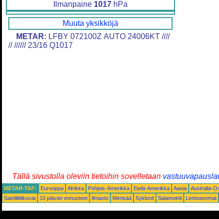
Ilmanpaine
1017
hPa
Muuta yksikköjä
METAR:
LFBY 072100Z AUTO 24006KT ////
// ////// 23/16 Q1017
Tällä sivustolla oleviin tietoihin sovelletaan
vastuuvapausla
METAR-TAF:
Eurooppa
Afrikka
Pohjois-Amerikka
Etelä-Amerikka
Aasia
Australia-O
Satelliittikuvat
10 päivän ennusteet
Ilmasto
Merisää
Syklonit
Salamointi
Lentoasemat