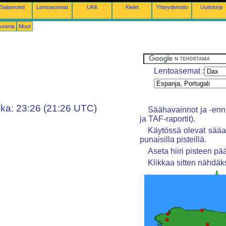
Salamointi
Lentoasemat
UKK
Kielet
Yhteydenotto
Uutiskirje
seania
Muut
Lentoasemat :
ika: 23:26 (21:26 UTC)
Säähavainnot ja -enn
ja TAF-raportit).
Käytössä olevat sääas
punaisilla pisteillä.
Aseta hiiri pisteen 
Klikkaa sitten nähdäk