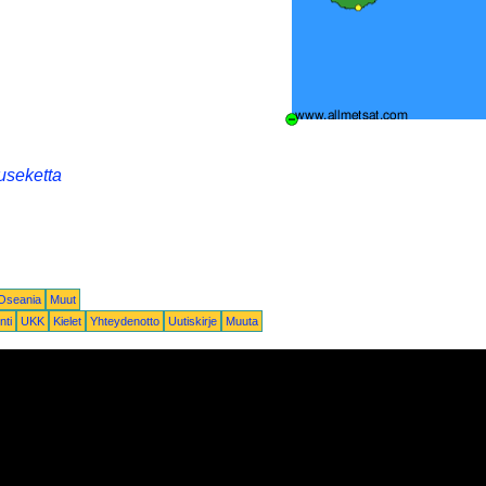
useketta
-Oseania
Muut
nti
UKK
Kielet
Yhteydenotto
Uutiskirje
Muuta