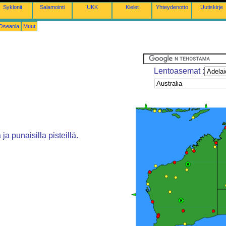
Syklonit
Salamointi
UKK
Kielet
Yhteydenotto
Uutiskirje
-Oseania
Muut
Lentoasemat :
ja punaisilla pisteillä.