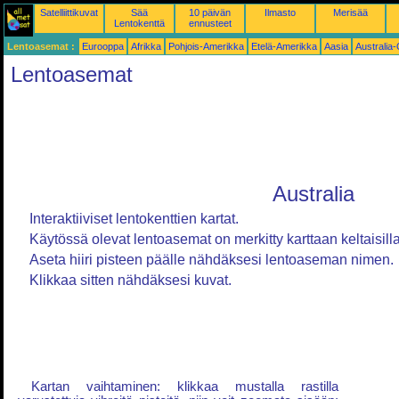
Satelliittikuvat
Sää
10 päivän
Ilmasto
Merisää
Lentokenttä
ennusteet
Lentoasemat :
Eurooppa
Afrikka
Pohjois-Amerikka
Etelä-Amerikka
Aasia
Australia
Lentoasemat
Australia
Interaktiiviset lentokenttien kartat.
Käytössä olevat lentoasemat on merkitty karttaan keltaisilla 
Aseta hiiri pisteen päälle nähdäksesi lentoaseman nimen.
Klikkaa sitten nähdäksesi kuvat.
Kartan vaihtaminen: klikkaa mustalla rastilla