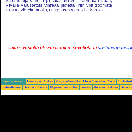
varustettuja vihreitä pisteitä, niin voit zoomata sisään;
viivalla varustettua vihreää pistettä, niin voit zoomata
ulos tai vihreitä nuolia, niin pääset viereisille kartoille.
Tällä sivustolla oleviin tietoihin sovelletaan
vastuuvapausla
Lentoasemat :
Eurooppa
Afrikka
Pohjois-Amerikka
Etelä-Amerikka
Aasia
Australia
Satelliittikuvat
Sää Lentokenttä
10 päivän ennusteet
Ilmasto
Merisää
Syklonit
Salamoi