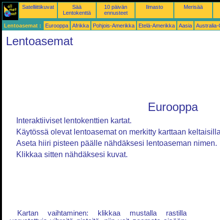
Satelliittikuvat
Sää
10 päivän
Ilmasto
Merisää
Lentokenttä
ennusteet
Lentoasemat :
Eurooppa
Afrikka
Pohjois-Amerikka
Etelä-Amerikka
Aasia
Australia
Lentoasemat
Eurooppa
Interaktiiviset lentokenttien kartat.
Käytössä olevat lentoasemat on merkitty karttaan keltaisilla 
Aseta hiiri pisteen päälle nähdäksesi lentoaseman nimen.
Klikkaa sitten nähdäksesi kuvat.
Kartan vaihtaminen: klikkaa mustalla rastilla