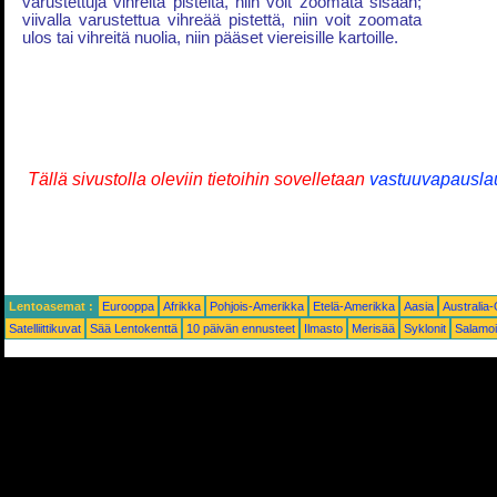
varustettuja vihreitä pisteitä, niin voit zoomata sisään;
viivalla varustettua vihreää pistettä, niin voit zoomata
ulos tai vihreitä nuolia, niin pääset viereisille kartoille.
Tällä sivustolla oleviin tietoihin sovelletaan
vastuuvapausla
Lentoasemat :
Eurooppa
Afrikka
Pohjois-Amerikka
Etelä-Amerikka
Aasia
Australia
Satelliittikuvat
Sää Lentokenttä
10 päivän ennusteet
Ilmasto
Merisää
Syklonit
Salamoi