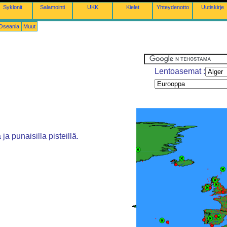
Syklonit
Salamointi
UKK
Kielet
Yhteydenotto
Uutiskirje
-Oseania
Muut
Lentoasemat :
ja punaisilla pisteillä.