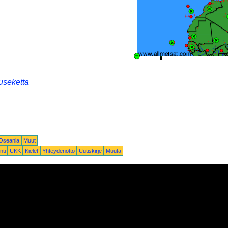
useketta
-Oseania
Muut
nti
UKK
Kielet
Yhteydenotto
Uutiskirje
Muuta