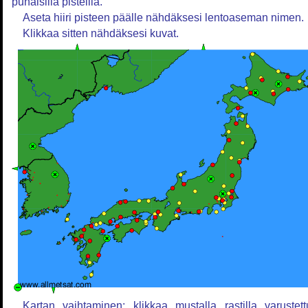
punaisilla pisteillä.
Aseta hiiri pisteen päälle nähdäksesi lentoaseman nimen.
Klikkaa sitten nähdäksesi kuvat.
Kartan vaihtaminen: klikkaa mustalla rastilla varustett