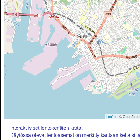
Leaflet
| © OpenStreet
Interaktiiviset lentokenttien kartat.
Käytössä olevat lentoasemat on merkitty karttaan keltaisilla