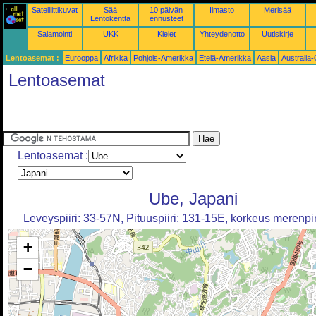
Satelliittikuvat
Sää
10 päivän
Ilmasto
Merisää
Lentokenttä
ennusteet
Salamointi
UKK
Kielet
Yhteydenotto
Uutiskirje
Lentoasemat :
Eurooppa
Afrikka
Pohjois-Amerikka
Etelä-Amerikka
Aasia
Australia
Lentoasemat
Lentoasemat :
Ube, Japani
Leveyspiiri: 33-57N, Pituuspiiri: 131-15E, korkeus merenp
+
−