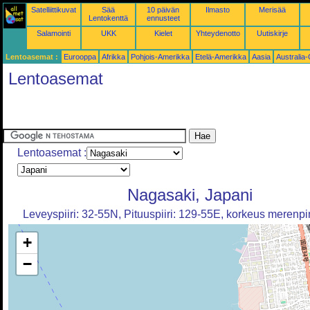
Satelliittikuvat
Sää
10 päivän
Ilmasto
Merisää
Lentokenttä
ennusteet
Salamointi
UKK
Kielet
Yhteydenotto
Uutiskirje
Lentoasemat :
Eurooppa
Afrikka
Pohjois-Amerikka
Etelä-Amerikka
Aasia
Australia
Lentoasemat
Lentoasemat :
Nagasaki, Japani
Leveyspiiri: 32-55N, Pituuspiiri: 129-55E, korkeus merenp
+
−