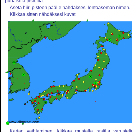
punaisilla pisteillä.
Aseta hiiri pisteen päälle nähdäksesi lentoaseman nimen.
Klikkaa sitten nähdäksesi kuvat.
Kartan vaihtaminen: klikkaa mustalla rastilla varustett