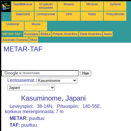
Satelliittikuvat
10 päivän
Ilmasto
Merisää
Syklonit
ennusteet
Salamointi
Lentoasemat
UKK
Kielet
Yhteydenotto
Uutiskirje
Muuta
METAR-TAF:
Eurooppa
Afrikka
Pohjois-Amerikka
Etelä-Amerikka
Aasia
Australia-Oseania
Muut
METAR-TAF
Lentoasemat :
Kasuminome, Japani
Leveyspiiri: 38-14N, Pituuspiiri: 140-55E,
korkeus merenpinnasta: 7 m
METAR:
puuttuu
TAF:
puuttuu