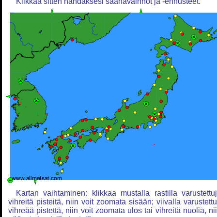
Klikkaa sitten nähdäksesi säähavainnot ja -ennusteet.
Kartan vaihtaminen: klikkaa mustalla rastilla varustettu
vihreitä pisteitä, niin voit zoomata sisään; viivalla varustett
vihreää pistettä, niin voit zoomata ulos tai vihreitä nuolia, ni