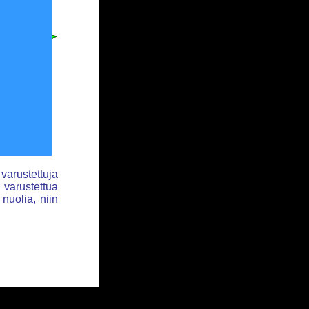
varustettuja
a varustettua
 nuolia, niin