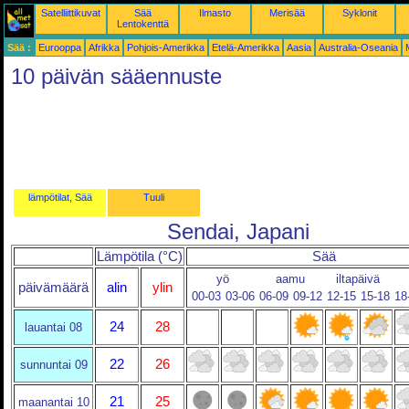
Satelliittikuvat
Sää
Ilmasto
Merisää
Syklonit
Lentokenttä
Sää :
Eurooppa
Afrikka
Pohjois-Amerikka
Etelä-Amerikka
Aasia
Australia-Oseania
10 päivän sääennuste
lämpötilat, Sää
Tuuli
Sendai, Japani
Lämpötila (°C)
Sää
yö
aamu
iltapäivä
päivämäärä
alin
ylin
00-03
03-06
06-09
09-12
12-15
15-18
18
24
28
lauantai 08
22
26
sunnuntai 09
21
25
maanantai 10