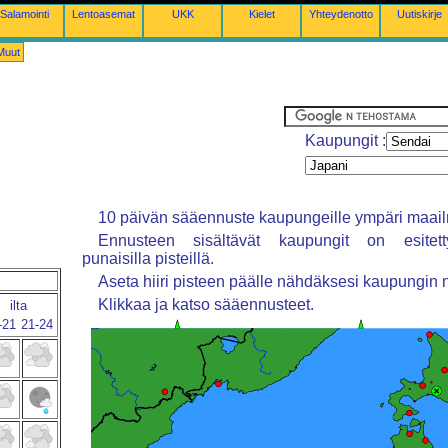
Salamointi
Lentoasemat
UKK
Kielet
Yhteydenotto
Uutiskirje
Muut
Kaupungit :
10 päivän sääennuste kaupungeille ympäri maai
Ennusteen sisältävät kaupungit on esitett
punaisilla pisteillä.
Aseta hiiri pisteen päälle nähdäksesi kaupungin 
Klikkaa ja katso sääennusteet.
ilta
-21
21-24