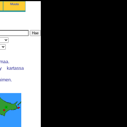
Muuta
lmaa.
y kartassa
nimen.