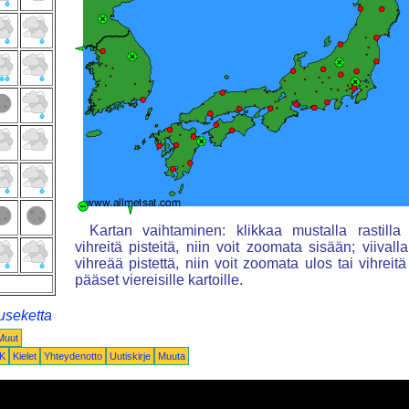
Kartan vaihtaminen: klikkaa mustalla rastilla 
vihreitä pisteitä, niin voit zoomata sisään; viivall
vihreää pistettä, niin voit zoomata ulos tai vihreitä
pääset viereisille kartoille.
useketta
Muut
K
Kielet
Yhteydenotto
Uutiskirje
Muuta