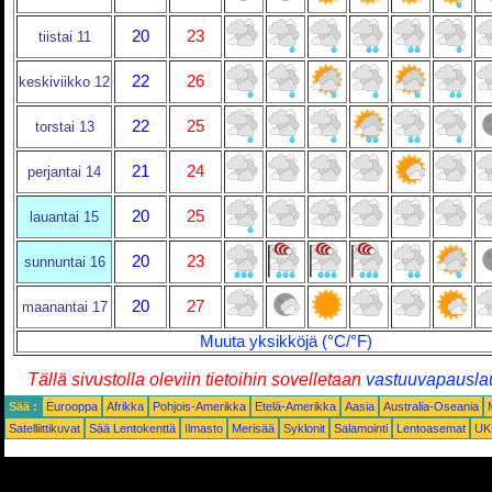
20
23
tiistai 11
22
26
keskiviikko 12
22
25
torstai 13
21
24
perjantai 14
20
25
lauantai 15
20
23
sunnuntai 16
20
27
maanantai 17
Muuta yksikköjä (°C/°F)
Tällä sivustolla oleviin tietoihin sovelletaan
vastuuvapausla
Sää :
Eurooppa
Afrikka
Pohjois-Amerikka
Etelä-Amerikka
Aasia
Australia-Oseania
Satelliittikuvat
Sää Lentokenttä
Ilmasto
Merisää
Syklonit
Salamointi
Lentoasemat
UK