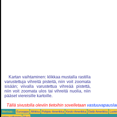
Kartan vaihtaminen: klikkaa mustalla rastilla
varustettuja vihreitä pisteitä, niin voit zoomata
sisään; viivalla varustettua vihreää pistettä,
niin voit zoomata ulos tai vihreitä nuolia, niin
pääset viereisille kartoille.
Tällä sivustolla oleviin tietoihin sovelletaan
vastuuvapausla
Merisää :
Eurooppa
Afrikka
Pohjois-Amerikka
Keski-Amerikka
Etelä-Amerikka
Luote
Intian valtameri
Muut