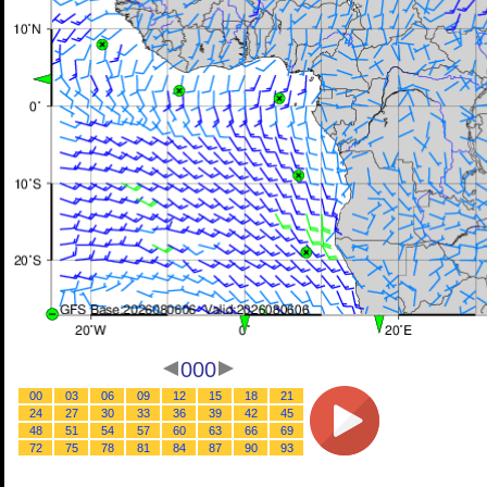
000
00
03
06
09
12
15
18
21
24
27
30
33
36
39
42
45
48
51
54
57
60
63
66
69
72
75
78
81
84
87
90
93