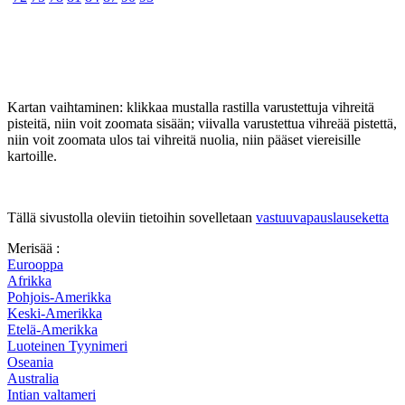
Kartan vaihtaminen: klikkaa mustalla rastilla varustettuja vihreitä
pisteitä, niin voit zoomata sisään; viivalla varustettua vihreää pistettä,
niin voit zoomata ulos tai vihreitä nuolia, niin pääset viereisille
kartoille.
Tällä sivustolla oleviin tietoihin sovelletaan
vastuuvapauslauseketta
Merisää :
Eurooppa
Afrikka
Pohjois-Amerikka
Keski-Amerikka
Etelä-Amerikka
Luoteinen Tyynimeri
Oseania
Australia
Intian valtameri