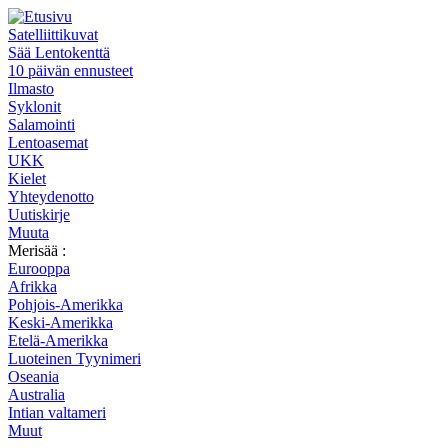
Satelliittikuvat
Sää Lentokenttä
10 päivän ennusteet
Ilmasto
Syklonit
Salamointi
Lentoasemat
UKK
Kielet
Yhteydenotto
Uutiskirje
Muuta
Merisää :
Eurooppa
Afrikka
Pohjois-Amerikka
Keski-Amerikka
Etelä-Amerikka
Luoteinen Tyynimeri
Oseania
Australia
Intian valtameri
Muut