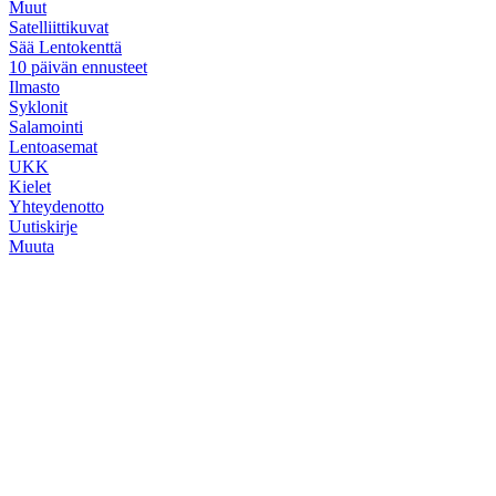
Muut
Satelliittikuvat
Sää Lentokenttä
10 päivän ennusteet
Ilmasto
Syklonit
Salamointi
Lentoasemat
UKK
Kielet
Yhteydenotto
Uutiskirje
Muuta