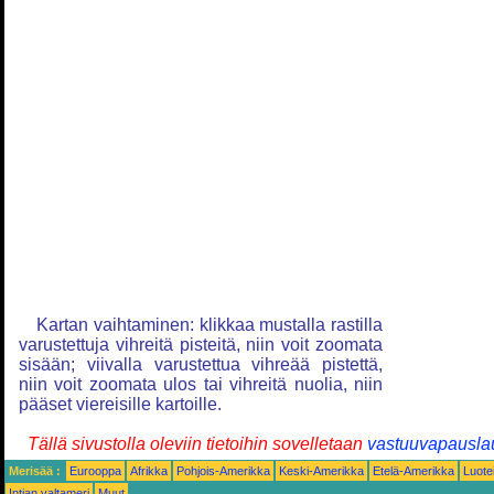
Kartan vaihtaminen: klikkaa mustalla rastilla
varustettuja vihreitä pisteitä, niin voit zoomata
sisään; viivalla varustettua vihreää pistettä,
niin voit zoomata ulos tai vihreitä nuolia, niin
pääset viereisille kartoille.
Tällä sivustolla oleviin tietoihin sovelletaan
vastuuvapausla
Merisää :
Eurooppa
Afrikka
Pohjois-Amerikka
Keski-Amerikka
Etelä-Amerikka
Luote
Intian valtameri
Muut