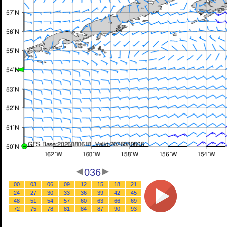
036
00
03
06
09
12
15
18
21
24
27
30
33
36
39
42
45
48
51
54
57
60
63
66
69
72
75
78
81
84
87
90
93