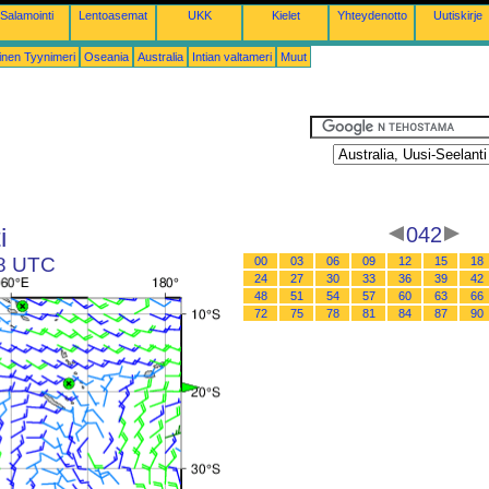
Salamointi
Lentoasemat
UKK
Kielet
Yhteydenotto
Uutiskirje
inen Tyynimeri
Oseania
Australia
Intian valtameri
Muut
i
042
18 UTC
00
03
06
09
12
15
18
24
27
30
33
36
39
42
48
51
54
57
60
63
66
72
75
78
81
84
87
90