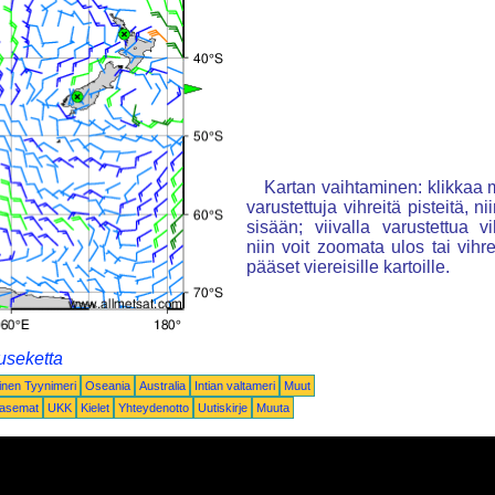
Kartan vaihtaminen: klikkaa m
varustettuja vihreitä pisteitä, n
sisään; viivalla varustettua vi
niin voit zoomata ulos tai vihre
pääset viereisille kartoille.
useketta
inen Tyynimeri
Oseania
Australia
Intian valtameri
Muut
oasemat
UKK
Kielet
Yhteydenotto
Uutiskirje
Muuta