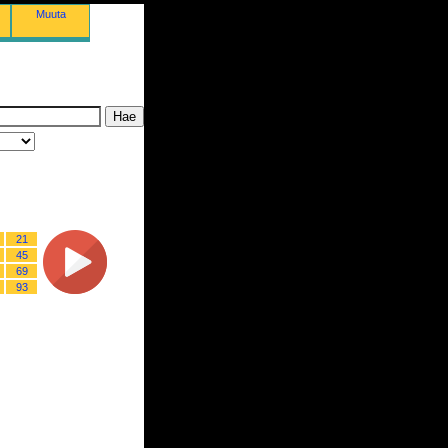
Muuta
21
45
69
93