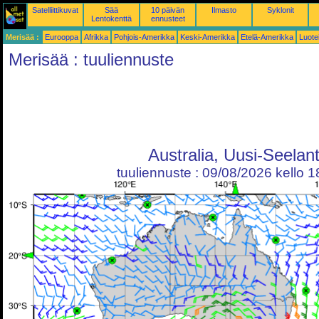
Satelliittikuvat
Sää
10 päivän
Ilmasto
Syklonit
Lentokenttä
ennusteet
Merisää :
Eurooppa
Afrikka
Pohjois-Amerikka
Keski-Amerikka
Etelä-Amerikka
Luote
Merisää : tuuliennuste
Australia, Uusi-Seelant
tuuliennuste : 09/08/2026 kello 