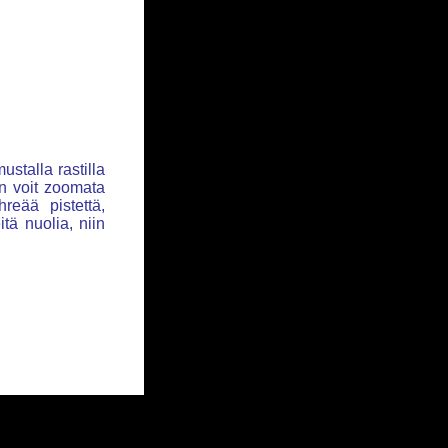
ustalla rastilla
iin voit zoomata
hreää pistettä,
itä nuolia, niin