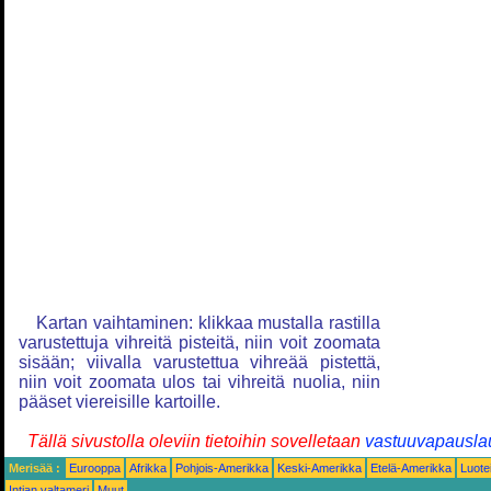
Kartan vaihtaminen: klikkaa mustalla rastilla
varustettuja vihreitä pisteitä, niin voit zoomata
sisään; viivalla varustettua vihreää pistettä,
niin voit zoomata ulos tai vihreitä nuolia, niin
pääset viereisille kartoille.
Tällä sivustolla oleviin tietoihin sovelletaan
vastuuvapausla
Merisää :
Eurooppa
Afrikka
Pohjois-Amerikka
Keski-Amerikka
Etelä-Amerikka
Luote
Intian valtameri
Muut