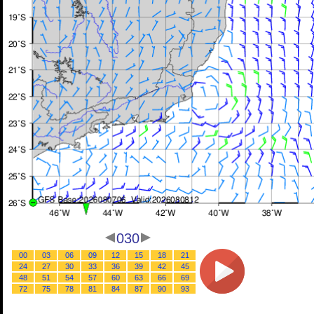
030
00
03
06
09
12
15
18
21
24
27
30
33
36
39
42
45
48
51
54
57
60
63
66
69
72
75
78
81
84
87
90
93