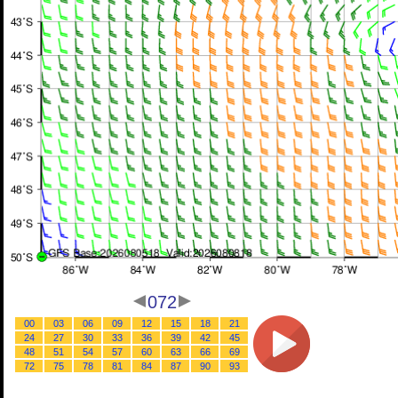
072
00
03
06
09
12
15
18
21
24
27
30
33
36
39
42
45
48
51
54
57
60
63
66
69
72
75
78
81
84
87
90
93