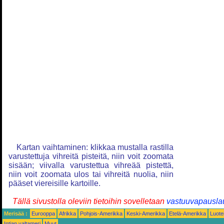
Kartan vaihtaminen: klikkaa mustalla rastilla
varustettuja vihreitä pisteitä, niin voit zoomata
sisään; viivalla varustettua vihreää pistettä,
niin voit zoomata ulos tai vihreitä nuolia, niin
pääset viereisille kartoille.
Tällä sivustolla oleviin tietoihin sovelletaan
vastuuvapausla
Merisää :
Eurooppa
Afrikka
Pohjois-Amerikka
Keski-Amerikka
Etelä-Amerikka
Luote
Intian valtameri
Muut