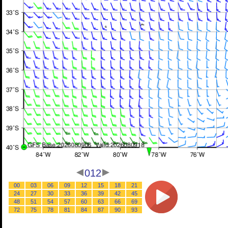
012
00
03
06
09
12
15
18
21
24
27
30
33
36
39
42
45
48
51
54
57
60
63
66
69
72
75
78
81
84
87
90
93