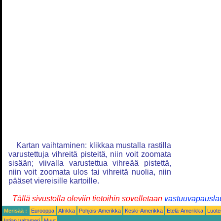
Kartan vaihtaminen: klikkaa mustalla rastilla
varustettuja vihreitä pisteitä, niin voit zoomata
sisään; viivalla varustettua vihreää pistettä,
niin voit zoomata ulos tai vihreitä nuolia, niin
pääset viereisille kartoille.
Tällä sivustolla oleviin tietoihin sovelletaan
vastuuvapausla
Merisää :
Eurooppa
Afrikka
Pohjois-Amerikka
Keski-Amerikka
Etelä-Amerikka
Luote
Intian valtameri
Muut