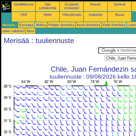
Satelliittikuvat
Sää
10 päivän
Ilmasto
Syklonit
Lentokenttä
ennusteet
UKK
Kielet
Yhteydenotto
Uutiskirje
Muuta
Merisää :
Eurooppa
Afrikka
Pohjois-Amerikka
Keski-Amerikka
Etelä-Amerikka
Luote
Intian valtameri
Muut
Merisää : tuuliennuste
Chile, Juan Fernándezin s
tuuliennuste : 09/08/2026 kello 