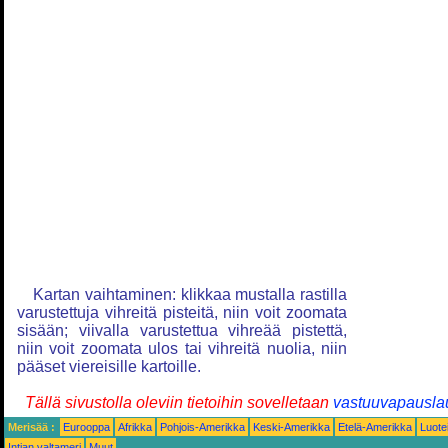
Kartan vaihtaminen: klikkaa mustalla rastilla
varustettuja vihreitä pisteitä, niin voit zoomata
sisään; viivalla varustettua vihreää pistettä,
niin voit zoomata ulos tai vihreitä nuolia, niin
pääset viereisille kartoille.
Tällä sivustolla oleviin tietoihin sovelletaan
vastuuvapausla
Merisää :
Eurooppa
Afrikka
Pohjois-Amerikka
Keski-Amerikka
Etelä-Amerikka
Luote
Intian valtameri
Muut