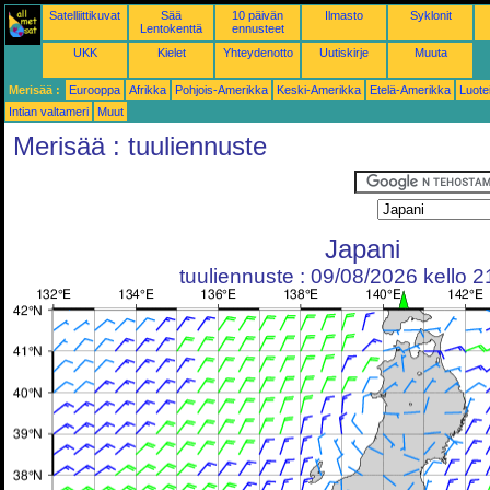
Satelliittikuvat
Sää
10 päivän
Ilmasto
Syklonit
Lentokenttä
ennusteet
UKK
Kielet
Yhteydenotto
Uutiskirje
Muuta
Merisää :
Eurooppa
Afrikka
Pohjois-Amerikka
Keski-Amerikka
Etelä-Amerikka
Luote
Intian valtameri
Muut
Merisää : tuuliennuste
Japani
tuuliennuste : 09/08/2026 kello 