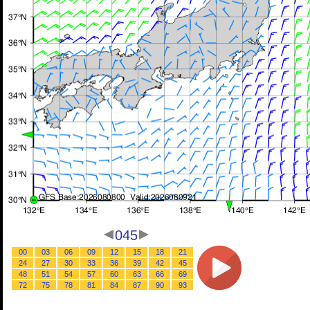
045
00
03
06
09
12
15
18
21
24
27
30
33
36
39
42
45
48
51
54
57
60
63
66
69
72
75
78
81
84
87
90
93