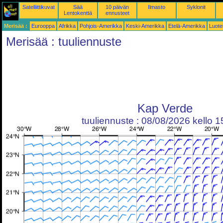
Satelliittikuvat
Sää
10 päivän
Ilmasto
Syklonit
Lentokenttä
ennusteet
Merisää :
Eurooppa
Afrikka
Pohjois-Amerikka
Keski-Amerikka
Etelä-Amerikka
Luote
Merisää : tuuliennuste
Kap Verde
tuuliennuste : 08/08/2026 kello 