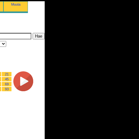
Muuta
21
45
69
93