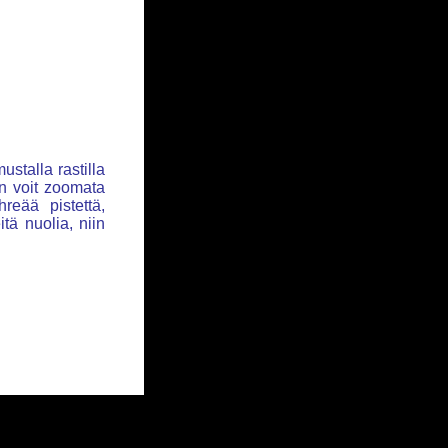
ustalla rastilla
iin voit zoomata
hreää pistettä,
itä nuolia, niin