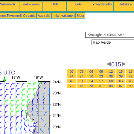
Salamointi
Lentoasemat
UKK
Kielet
Yhteydenotto
Uutiskirje
inen Tyynimeri
Oseania
Australia
Intian valtameri
Muut
015
15 UTC
00
03
06
09
12
15
18
24
27
30
33
36
39
42
48
51
54
57
60
63
66
72
75
78
81
84
87
90