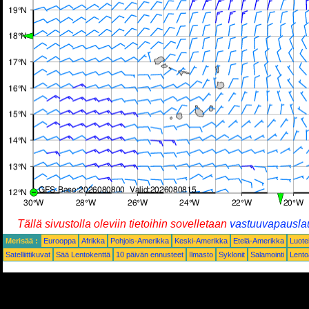
Tällä sivustolla oleviin tietoihin sovelletaan
vastuuvapausla
Merisää :
Eurooppa
Afrikka
Pohjois-Amerikka
Keski-Amerikka
Etelä-Amerikka
Luote
Satelliittikuvat
Sää Lentokenttä
10 päivän ennusteet
Ilmasto
Syklonit
Salamointi
Lent