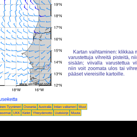
Kartan vaihtaminen: klikkaa m
varustettuja vihreitä pisteitä, n
sisään; viivalla varustettua vi
niin voit zoomata ulos tai vihre
pääset viereisille kartoille.
useketta
inen Tyynimeri
Oseania
Australia
Intian valtameri
Muut
oasemat
UKK
Kielet
Yhteydenotto
Uutiskirje
Muuta