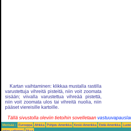
Kartan vaihtaminen: klikkaa mustalla rastilla
varustettuja vihreitä pisteitä, niin voit zoomata
sisään; viivalla varustettua vihreää pistettä,
niin voit zoomata ulos tai vihreitä nuolia, niin
pääset viereisille kartoille.
Tällä sivustolla oleviin tietoihin sovelletaan
vastuuvapausla
Merisää :
Eurooppa
Afrikka
Pohjois-Amerikka
Keski-Amerikka
Etelä-Amerikka
Luote
Intian valtameri
Muut