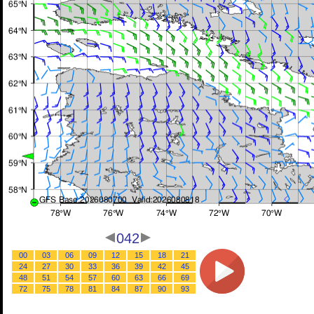
042
00
03
06
09
12
15
18
21
24
27
30
33
36
39
42
45
48
51
54
57
60
63
66
69
72
75
78
81
84
87
90
93