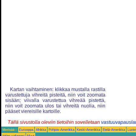
Kartan vaihtaminen: klikkaa mustalla rastilla
varustettuja vihreitä pisteitä, niin voit zoomata
sisään; viivalla varustettua vihreää pistettä,
niin voit zoomata ulos tai vihreitä nuolia, niin
pääset viereisille kartoille.
Tällä sivustolla oleviin tietoihin sovelletaan
vastuuvapausla
Merisää :
Eurooppa
Afrikka
Pohjois-Amerikka
Keski-Amerikka
Etelä-Amerikka
Luote
Intian valtameri
Muut