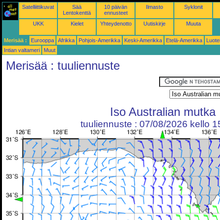
Satelliittikuvat
Sää
10 päivän
Ilmasto
Syklonit
Lentokenttä
ennusteet
UKK
Kielet
Yhteydenotto
Uutiskirje
Muuta
Merisää :
Eurooppa
Afrikka
Pohjois-Amerikka
Keski-Amerikka
Etelä-Amerikka
Luote
Intian valtameri
Muut
Merisää : tuuliennuste
Iso Australian mutka
tuuliennuste : 07/08/2026 kello 