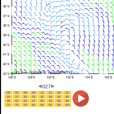
027
00
03
06
09
12
15
18
21
24
27
30
33
36
39
42
45
48
51
54
57
60
63
66
69
72
75
78
81
84
87
90
93