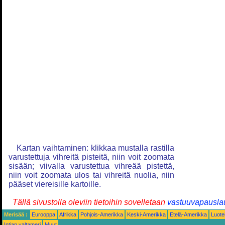
Kartan vaihtaminen: klikkaa mustalla rastilla
varustettuja vihreitä pisteitä, niin voit zoomata
sisään; viivalla varustettua vihreää pistettä,
niin voit zoomata ulos tai vihreitä nuolia, niin
pääset viereisille kartoille.
Tällä sivustolla oleviin tietoihin sovelletaan
vastuuvapausla
Merisää :
Eurooppa
Afrikka
Pohjois-Amerikka
Keski-Amerikka
Etelä-Amerikka
Luote
Intian valtameri
Muut