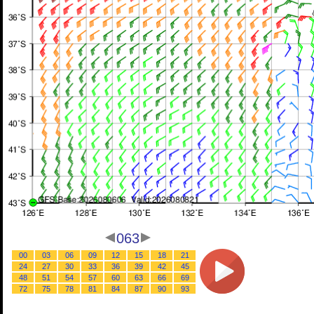
063
00
03
06
09
12
15
18
21
24
27
30
33
36
39
42
45
48
51
54
57
60
63
66
69
72
75
78
81
84
87
90
93