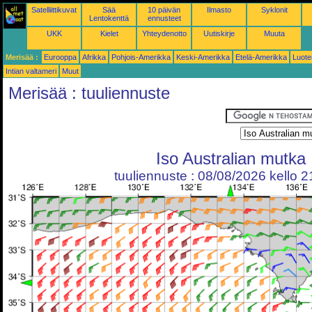
Satelliittikuvat
Sää
10 päivän
Ilmasto
Syklonit
Lentokenttä
ennusteet
UKK
Kielet
Yhteydenotto
Uutiskirje
Muuta
Merisää :
Eurooppa
Afrikka
Pohjois-Amerikka
Keski-Amerikka
Etelä-Amerikka
Luote
Intian valtameri
Muut
Merisää : tuuliennuste
Iso Australian mutka
tuuliennuste : 08/08/2026 kello 