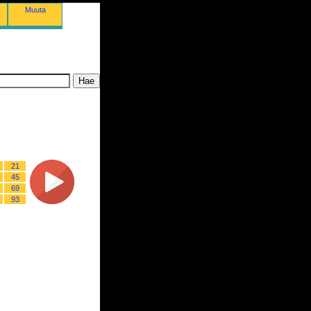
Muuta
21
45
69
93