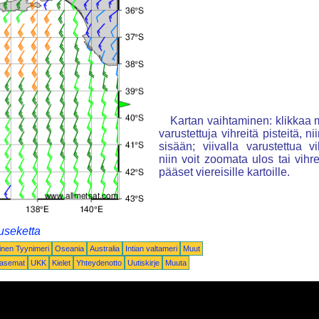
Kartan vaihtaminen: klikkaa m
varustettuja vihreitä pisteitä, n
sisään; viivalla varustettua vi
niin voit zoomata ulos tai vihre
pääset viereisille kartoille.
useketta
inen Tyynimeri
Oseania
Australia
Intian valtameri
Muut
oasemat
UKK
Kielet
Yhteydenotto
Uutiskirje
Muuta