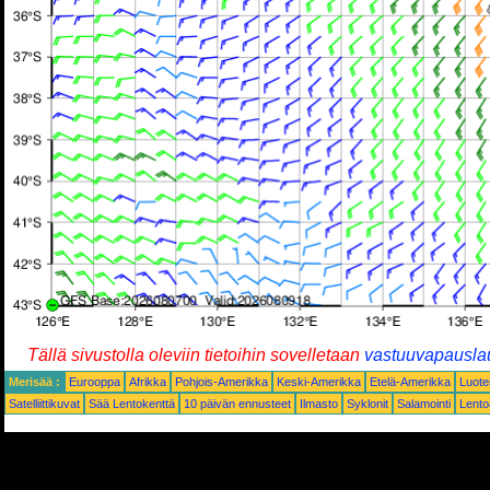
Tällä sivustolla oleviin tietoihin sovelletaan
vastuuvapausla
Merisää :
Eurooppa
Afrikka
Pohjois-Amerikka
Keski-Amerikka
Etelä-Amerikka
Luote
Satelliittikuvat
Sää Lentokenttä
10 päivän ennusteet
Ilmasto
Syklonit
Salamointi
Lent