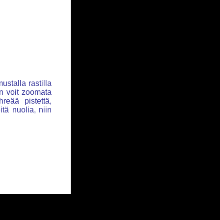
ustalla rastilla
iin voit zoomata
hreää pistettä,
itä nuolia, niin