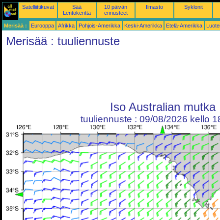
Satelliittikuvat
Sää
10 päivän
Ilmasto
Syklonit
Lentokenttä
ennusteet
Merisää :
Eurooppa
Afrikka
Pohjois-Amerikka
Keski-Amerikka
Etelä-Amerikka
Luote
Merisää : tuuliennuste
Iso Australian mutka
tuuliennuste : 09/08/2026 kello 