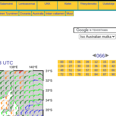
Salamointi
Lentoasemat
UKK
Kielet
Yhteydenotto
Uutiskirje
inen Tyynimeri
Oseania
Australia
Intian valtameri
Muut
066
18 UTC
00
03
06
09
12
15
18
24
27
30
33
36
39
42
48
51
54
57
60
63
66
72
75
78
81
84
87
90